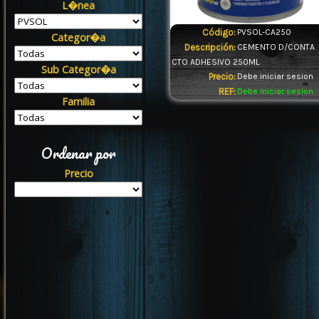
L�nea
Código:
PVSOL-CA250
Categor�a
Descripción:
CEMENTO D/CONTA
CTO ADHESIVO 250ML
Sub Categor�a
Precio:
Debe iniciar sesion
REF:
Debe iniciar sesion
Familia
Ordenar por
Precio