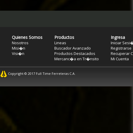
Quienes Somos
Productos
Ingresa
Nosotros
Lineas
Iniciar Sesi
Misi�n
Buscador Avanzado
Registrarse
Visi�n
Productos Destacados
Recuperar C
Mercanc�a en Tr�nsito
Mi Cuenta
Copyright © 2017 Full Time Ferreteras C.A.