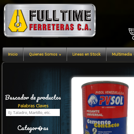
Inicio
Quienes Somos
^
Lineas en Stock
Multimedia
Buscador de productos
Palabras Claves
Categor�as